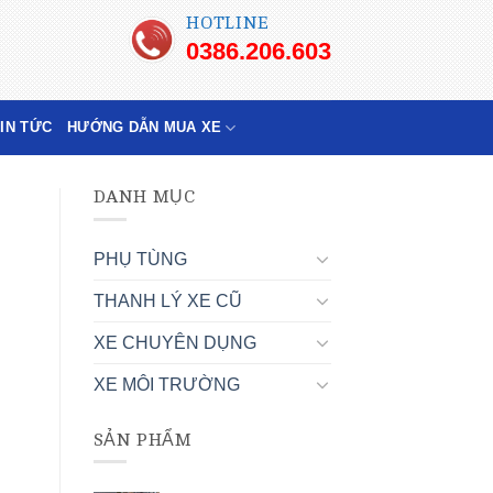
HOTLINE
0386.206.603
TIN TỨC
HƯỚNG DẪN MUA XE
DANH MỤC
PHỤ TÙNG
THANH LÝ XE CŨ
XE CHUYÊN DỤNG
XE MÔI TRƯỜNG
SẢN PHẨM