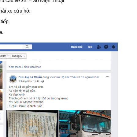
Nhu cầu về xe – Số Điện Thoại
ải xe cứu hộ.
tiếp.
e.