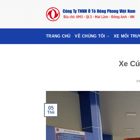
Skip
to
content
TRANG CHỦ
VỀ CHÚNG TÔI
XE MÔI TR
Xe Cứ
P
05
Th6