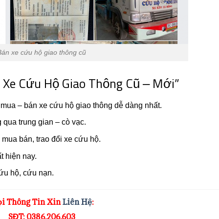
Bán xe cứu hộ giao thông cũ
” Xe Cứu Hộ Giao Thông Cũ – Mới”
mua – bán xe cứu hộ giao thông dễ dàng nhất.
qua trung gian – cò vạc.
 mua bán, trao đổi xe cứu hộ.
t hiện nay.
ứu hộ, cứu nạn.
i Thông Tin Xin
Liên Hệ
:
SĐT: 0386.206.603