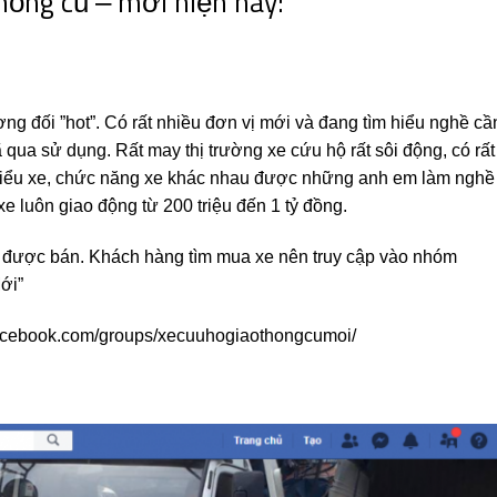
hông cũ – mới hiện nay:
ng đối ”hot”. Có rất nhiều đơn vị mới và đang tìm hiểu nghề cầ
 qua sử dụng. Rất may thị trường xe cứu hộ rất sôi động, có rất
 kiểu xe, chức năng xe khác nhau được những anh em làm nghề
e luôn giao động từ 200 triệu đến 1 tỷ đồng.
 được bán. Khách hàng tìm mua xe nên truy cập vào nhóm
ới”
acebook.com/groups/xecuuhogiaothongcumoi/