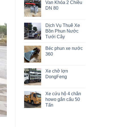
Van Khóa 2 Chiều
DN 80
Dịch Vụ Thuê Xe
Bồn Phun Nước
Tưới Cây
Béc phun xe nước
360
Xe chở lợn
DongFeng
Xe cứu hộ 4 chân
howo gắn cẩu 50
Tấn