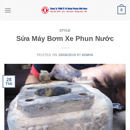
Skip
0
to
content
STYLE
Sửa Máy Bơm Xe Phun Nước
POSTED ON
28/06/2019
BY
ADMIN
28
Th6